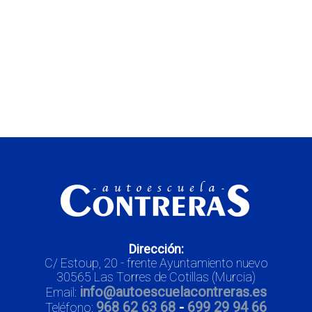
Dirección:
C/ Estoup, 20 - frente Ayuntamiento nuevo
30565 Las Torres de Cotillas (Murcia)
info@autoescuelacontreras.es
Email:
968 62 63 68
-
699 29 94 66
Teléfono: