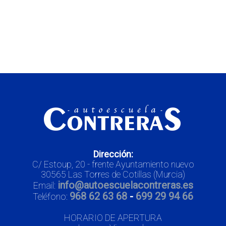
Dirección:
C/ Estoup, 20 - frente Ayuntamiento nuevo
30565 Las Torres de Cotillas (Murcia)
info@autoescuelacontreras.es
Email:
968 62 63 68
-
699 29 94 66
Teléfono:
HORARIO DE APERTURA