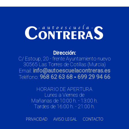
Dirección:
C/ Estoup, 20 - frente Ayuntamiento nuevo
30565 Las Torres de Cotillas (Murcia)
info@autoescuelacontreras.es
Email:
968 62 63 68
-
699 29 94 66
Teléfono:
HORARIO DE APERTURA
Lunes a Viernes de
Mañanas de 10:00 h. - 13:00 h.
Tardes de 16:00 h. - 21:00 h.
PRIVACIDAD
AVISO LEGAL
CONTACTO